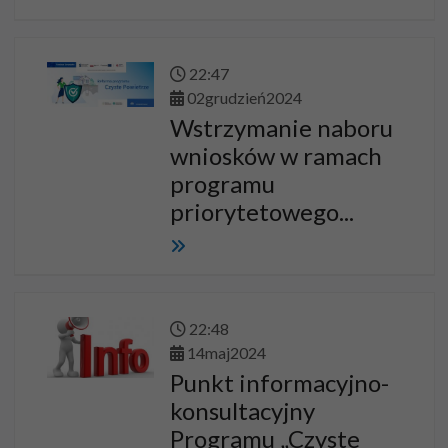
22
:
47
02
grudzień
2024
Wstrzymanie naboru
wniosków w ramach
programu
priorytetowego...
22
:
48
14
maj
2024
Punkt informacyjno-
konsultacyjny
Programu „Czyste