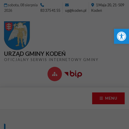
Przejdź do menu
Przejdź do stopki strony
Przejdź do głównej treści strony
sobota, 08 sierpnia
1 Maja 20, 21-509
2026
83 375 41 55
ug@koden.pl
Kodeń
Ot
URZĄD GMINY KODEŃ
OFICJALNY SERWIS INTERNETOWY GMINY
MENU