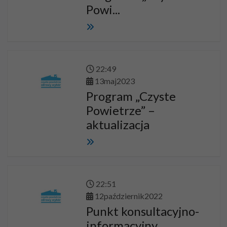
Powi...
22
:
49
13
maj
2023
Program „Czyste
Powietrze” –
aktualizacja
22
:
51
12
październik
2022
Punkt konsultacyjno-
informacyjny