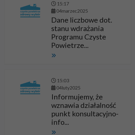
15
:
17
04
marzec
2025
Dane liczbowe dot.
stanu wdrażania
Programu Czyste
Powietrze...
15
:
03
04
luty
2025
Informujemy, że
wznawia działalność
punkt konsultacyjno-
info...