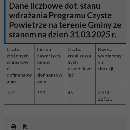
Dane liczbowe dot. stanu
wdrażania Programu Czyste
Powietrze na terenie Gminy ze
stanem na dzień 31.03.2025 r.
Liczba
Liczba
Liczba
Kwota
złożonych
zawartych
zrealizowa
wypłacony
wniosków
umów
nych
ch
o
o
przedsięwz
dotacji
dofinansow
dofinansow
ięć
anie
anie
147
123
45
4 514
217,21
Wydrukuj
Pobierz PDF