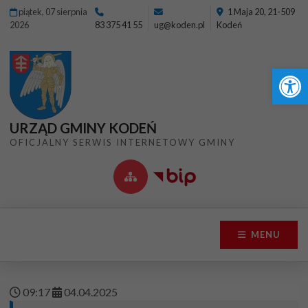
Przejdź do menu
Przejdź do stopki strony
Przejdź do głównej treści strony
piątek, 07 sierpnia
1 Maja 20, 21-509
2026
83 375 41 55
ug@koden.pl
Kodeń
Ot
URZĄD GMINY KODEŃ
OFICJALNY SERWIS INTERNETOWY GMINY
MENU
09
:
17
04
.
04
.
2025