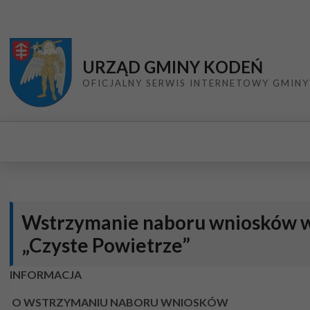
Przejdź do menu
Przejdź do stopki strony
Przejdź do głównej treści strony
URZĄD GMINY KODEŃ
OFICJALNY SERWIS INTERNETOWY GMINY
Wstrzymanie naboru wniosków 
„Czyste Powietrze”
INFORMACJA
O WSTRZYMANIU NABORU WNIOSKÓW