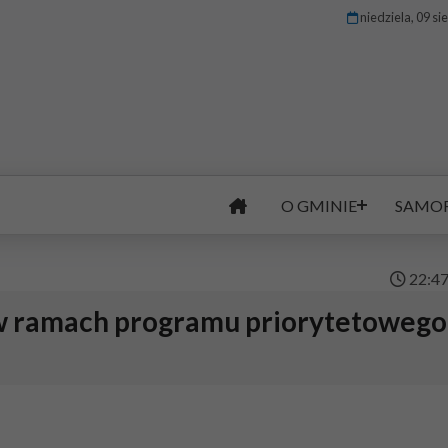
niedziela, 09 si
O GMINIE
SAMO
22
:
4
w ramach programu priorytetowego