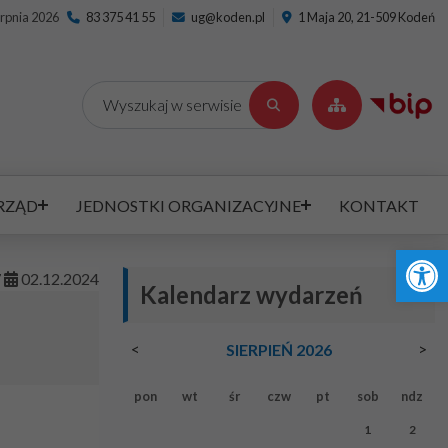
erpnia 2026
83 375 41 55
ug@koden.pl
1 Maja 20, 21-509 Kodeń
Wyszukaj
RZĄD
JEDNOSTKI ORGANIZACYJNE
KONTAKT
Ot
7
02
.
12
.
2024
Kalendarz wydarzeń
<
>
SIERPIEŃ 2026
pon
wt
śr
czw
pt
sob
ndz
1
2