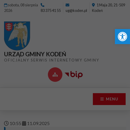
Przejdź do menu
Przejdź do stopki strony
Przejdź do głównej treści strony
sobota, 08 sierpnia
1 Maja 20, 21-509
2026
83 375 41 55
ug@koden.pl
Kodeń
Ot
URZĄD GMINY KODEŃ
OFICJALNY SERWIS INTERNETOWY GMINY
MENU
10
:
55
11
.
09
.
2025