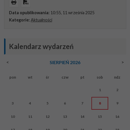
Wydrukuj
Pobierz PDF
Data opublikowania:
10:55, 11 września 2025
Kategorie:
Aktualności
Kalendarz wydarzeń
<
>
SIERPIEŃ 2026
pon
wt
śr
czw
pt
sob
ndz
1
2
3
4
5
6
7
8
9
10
11
12
13
14
15
16
17
18
19
20
21
22
23