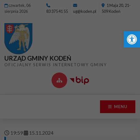
Przejdź do menu
Przejdź do stopki strony
Przejdź do głównej treści strony
czwartek, 06
1 Maja 20, 21-
sierpnia 2026
83 375 41 55
ug@koden.pl
509 Kodeń
Ot
URZĄD GMINY KODEŃ
OFICJALNY SERWIS INTERNETOWY GMINY
MENU
19
:
59
15
.
11
.
2024