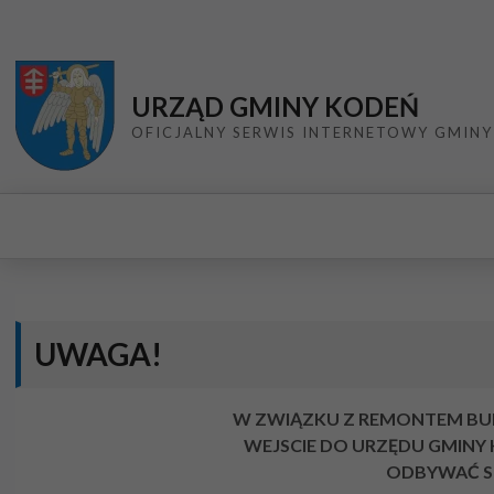
Przejdź do menu
Przejdź do stopki strony
Przejdź do głównej treści strony
URZĄD GMINY KODEŃ
OFICJALNY SERWIS INTERNETOWY GMINY
UWAGA!
W ZWIĄZKU Z REMONTEM BUDY
WEJSCIE DO URZĘDU GMINY
ODBYWAĆ SI