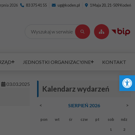
erpnia 2026
83 375 41 55
ug@koden.pl
1 Maja 20, 21-509 Kodeń
Wyszukaj
RZĄD
JEDNOSTKI ORGANIZACYJNE
KONTAKT
Ot
1
03
.
03
.
2025
Kalendarz wydarzeń
<
>
SIERPIEŃ 2026
pon
wt
śr
czw
pt
sob
ndz
1
2