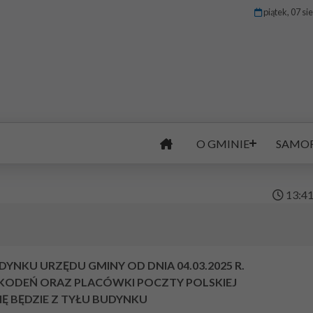
piątek, 07 si
O GMINIE
SAMO
13
:
4
NKU URZĘDU GMINY OD DNIA 04.03.2025 R.
 KODEŃ ORAZ PLACÓWKI POCZTY POLSKIEJ
Ę BĘDZIE Z TYŁU BUDYNKU