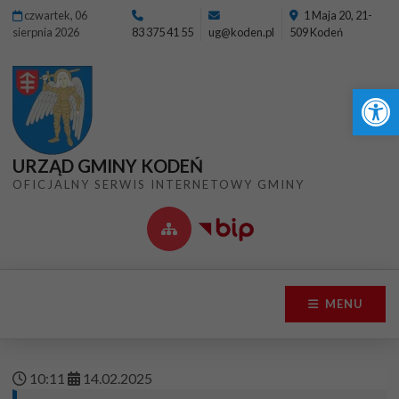
Przejdź do menu
Przejdź do stopki strony
Przejdź do głównej treści strony
czwartek, 06
1 Maja 20, 21-
sierpnia 2026
83 375 41 55
ug@koden.pl
509 Kodeń
Ot
URZĄD GMINY KODEŃ
OFICJALNY SERWIS INTERNETOWY GMINY
MENU
10
:
11
14
.
02
.
2025