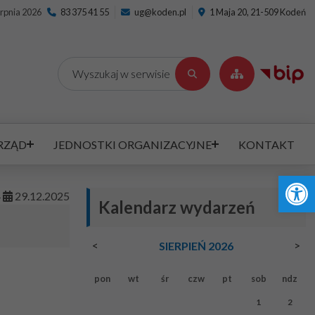
erpnia 2026
83 375 41 55
ug@koden.pl
1 Maja 20, 21-509 Kodeń
Wyszukaj
RZĄD
JEDNOSTKI ORGANIZACYJNE
KONTAKT
Ot
4
29
.
12
.
2025
Kalendarz wydarzeń
<
>
SIERPIEŃ 2026
pon
wt
śr
czw
pt
sob
ndz
1
2