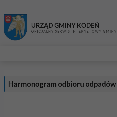
Przejdź do menu
Przejdź do stopki strony
Przejdź do głównej treści strony
URZĄD GMINY KODEŃ
OFICJALNY SERWIS INTERNETOWY GMINY
Harmonogram odbioru odpadów k