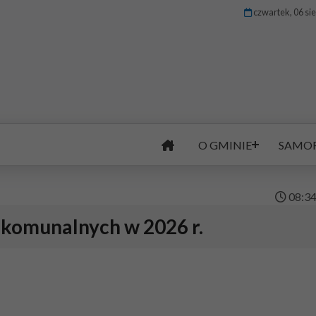
czwartek, 06 si
O GMINIE
SAMO
08
:
3
omunalnych w 2026 r.